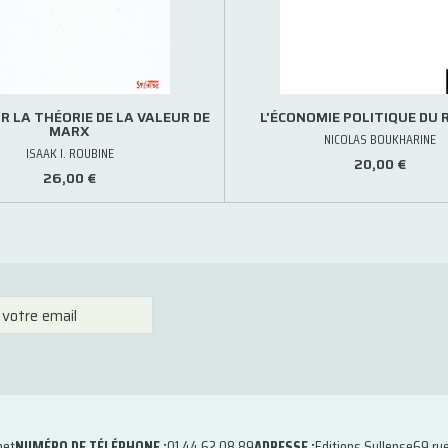
R LA THÉORIE DE LA VALEUR DE
L'ÉCONOMIE POLITIQUE DU 
MARX
NICOLAS BOUKHARINE
ISAAK I. ROUBINE
20,00 €
26,00 €
net
NUMÉRO DE TÉLÉPHONE :
01 44 62 08 89
ADRESSE :
Editions Syllepse
69 ru