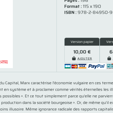
Pages :
196
Format :
115 x 190
ISBN :
978-2-84950-9
Version papier
Ver
10,00 €
6
AJOUTER
du Capital, Marx caractérise l’économie vulgaire en ces terme
 en système et à proclamer comme vérités éternelles les il
es possibles ». Et ce tout simplement parce qu’elle ne parvi
production dans la société bourgeoise ». Or, de même qu’il ex
oins illusoire. Même ignorance radicale des rapports capital