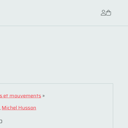
s et mouvements
»
,
Michel Husson
0