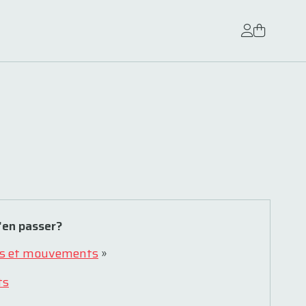
'en passer?
s et mouvements
»
ts