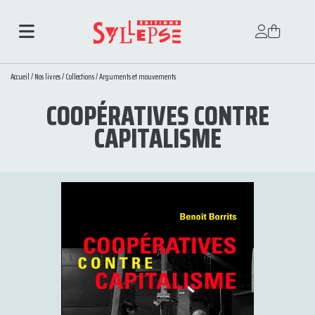
Accueil
/
Nos livres
/
Collections
/
Arguments et mouvements
COOPÉRATIVES CONTRE
CAPITALISME