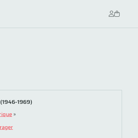
 (1946-1969)
tique
»
rager