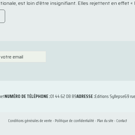
ionale, est loin d’être insignifiant. Elles rejettent en effet « la
net
NUMÉRO DE TÉLÉPHONE :
01 44 62 08 89
ADRESSE :
Editions Syllepse
69 ru
Conditions générales de vente
-
Politique de confidentialité
-
Plan du site
-
Contact