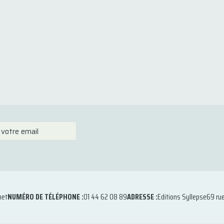
net
NUMÉRO DE TÉLÉPHONE :
01 44 62 08 89
ADRESSE :
Editions Syllepse
69 ru