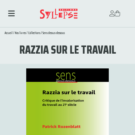
Accueil
/
Nos livres
/
Collections
/
Sens dessus-dessous
RAZZIA SUR LE TRAVAIL