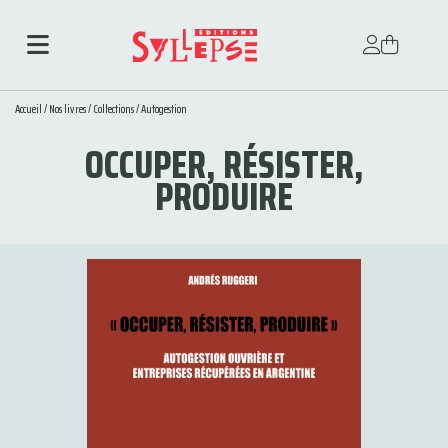
Accueil
/
Nos livres
/
Collections
/
Autogestion
OCCUPER, RÉSISTER,
PRODUIRE