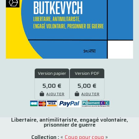
Version papier
Version PDF
5,00 €
5,00 €
AJOUTER
AJOUTER
Libertaire, antimilitariste, engagé volontaire,
prisonnier de guerre
Collection :
«
Coup pour coup
»