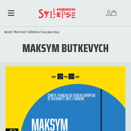
Accueil
/
Nos livres
/
Collections
/
Coup pour coup
MAKSYM BUTKEVYCH