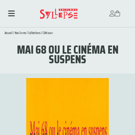
Accueil
/
Nos livres
/
Collections
/
Côté cour
MAI 68 OU LE CINÉMA EN
SUSPENS