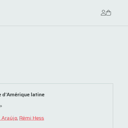
 d’Amérique latine
»
 Araújo
,
Rémi Hess