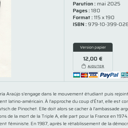
Parution :
mai 2025
Pages :
180
Format :
115 x 190
ISBN :
979-10-399-028
Version papier
12,00 €
AJOUTER
a Araújo s’engage dans le mouvement étudiant puis rejoint 
nt latino-américain. À l’approche du coup d’État, elle est con
putsch de Pinochet. Elle doit alors se cacher à l’ambassade ar
ons de la mort de la Triple A, elle part pour la France en 197
nt féministe. En 1987, après le rétablissement de la démocrati