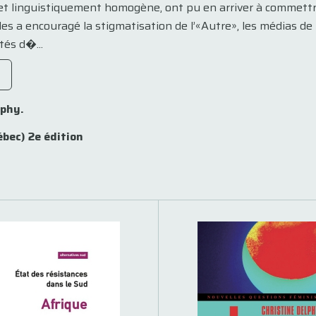
t et linguistiquement homogène, ont pu en arriver à commett
les a encouragé la stigmatisation de l’«Autre», les médias d
tés d�...
lphy.
bec) 2e édition