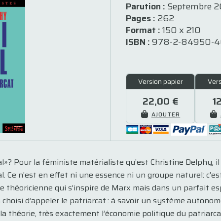
Parution :
Septembre 2
Pages :
262
Format :
150 x 210
ISBN :
978-2-84950-4
Version papier
Ver
22,00 €
1
AJOUTER
al»? Pour la féministe matérialiste qu’est Christine Delphy, i
 Ce n’est en effet ni une essence ni un groupe naturel: c’es
e théoricienne qui s’inspire de Marx mais dans un parfait esp
e a choisi d’appeler le patriarcat : à savoir un système auton
a théorie, très exactement l’économie politique du patriarcat . 