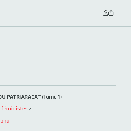
U PATRIARACAT (tome 1)
 féministes
»
lphy