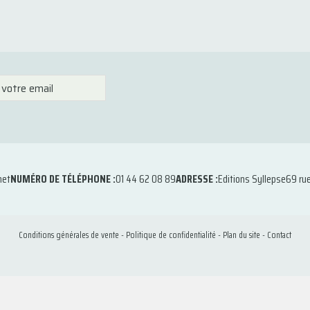
net
NUMÉRO DE TÉLÉPHONE :
01 44 62 08 89
ADRESSE :
Editions Syllepse
69 ru
Conditions générales de vente
-
Politique de confidentialité
-
Plan du site
-
Contact