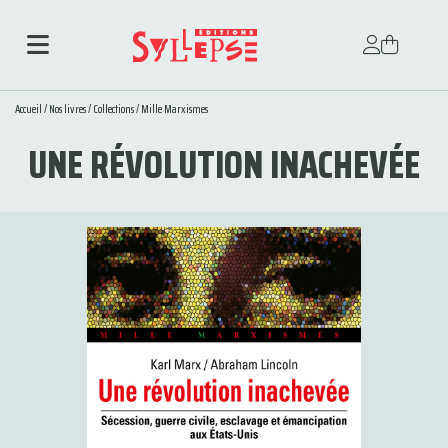
Accueil
/
Nos livres
/
Collections
/
Mille Marxismes
UNE RÉVOLUTION INACHEVÉE