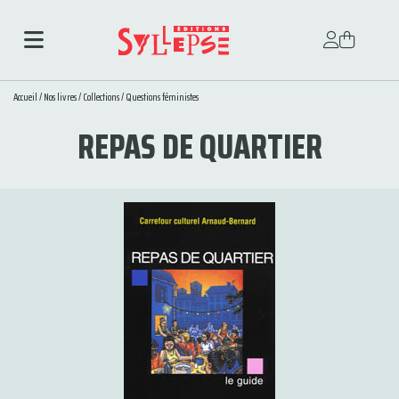
Accueil
/
Nos livres
/
Collections
/
Questions féministes
REPAS DE QUARTIER