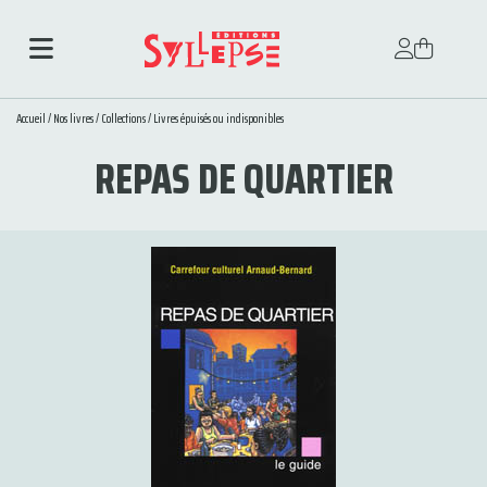
Accueil
/
Nos livres
/
Collections
/
Livres épuisés ou indisponibles
REPAS DE QUARTIER