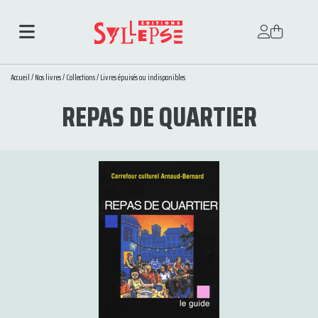
Accueil
/
Nos livres
/
Collections
/
Livres épuisés ou indisponibles
REPAS DE QUARTIER