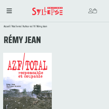
Accueil
/
Nos livres
/
Auteur·es
/
R
/ Rémy Jean
RÉMY JEAN