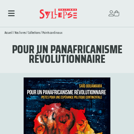
Accueil
/
Nos livres
/
Collections
/
Points cardinaux
POUR UN PANAFRICANISME
RÉVOLUTIONNAIRE