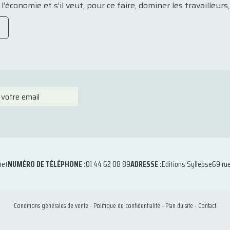
’économie et s’il veut, pour ce faire, dominer les travailleurs, il
net
NUMÉRO DE TÉLÉPHONE :
01 44 62 08 89
ADRESSE :
Editions Syllepse
69 ru
Conditions générales de vente
-
Politique de confidentialité
-
Plan du site
-
Contact