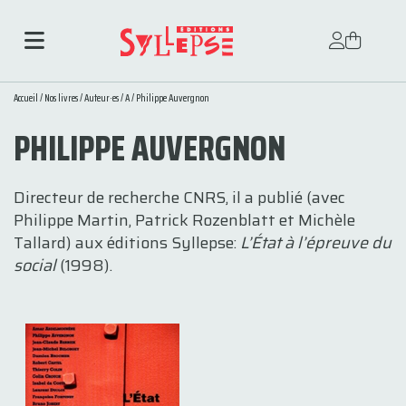
Accueil
/
Nos livres
/
Auteur·es
/
A
/ Philippe Auvergnon
PHILIPPE AUVERGNON
D
irecteur de recherche CNRS, il
a publié (avec
Philippe Martin, Patrick Rozenblatt et Michèle
Tallard) aux éditions Syllepse:
L’État à l’épreuve du
social
(1998).