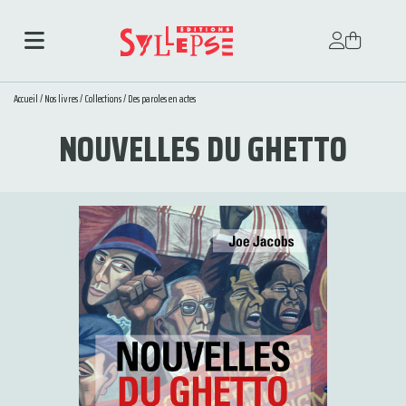
Accueil
/
Nos livres
/
Collections
/
Des paroles en actes
NOUVELLES DU GHETTO