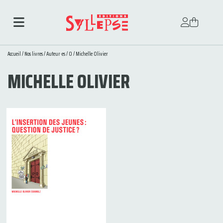
Accueil
/
Nos livres
/
Auteur·es
/
O
/ Michelle Olivier
MICHELLE OLIVIER