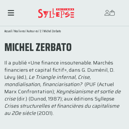
Accueil
/
Nos livres
/
Auteur·es
/
Z
/ Michel Zerbato
MICHEL ZERBATO
Il a publié «Une finance insoutenable. Marchés
financiers et capital fictif», dans G. Duménil, D.
Lévy (éd.),
Le Triangle infernal, Crise,
mondialisation, financiarisation?
(PUF (Actuel
Marx Confrontation);
Keynésianisme et sortie de
crise
(dir.) (Dunod, 1987); aux éditions Syllepse
Crises structurelles et financières du capitalisme
au 20e siècle
(2001).