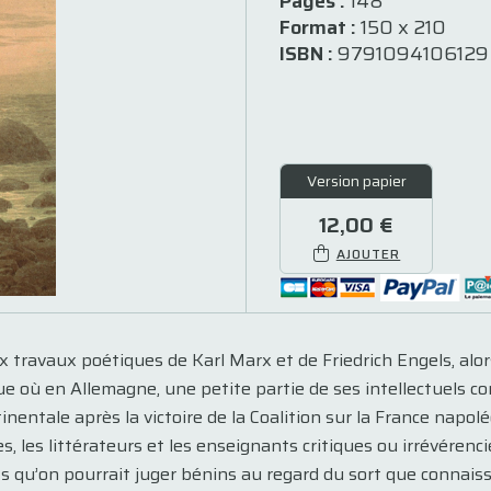
Pages :
148
Format :
150 x 210
ISBN :
9791094106129
Version papier
12,00 €
AJOUTER
 travaux poétiques de Karl Marx et de Friedrich Engels, alors
e où en Allemagne, une petite partie de ses intellectuels com
nentale après la victoire de la Coalition sur la France napolé
es, les littérateurs et les enseignants critiques ou irrévére
ts qu’on pourrait juger bénins au regard du sort que connaiss