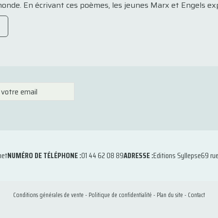
nde. En écrivant ces poèmes, les jeunes Marx et Engels expr
net
NUMÉRO DE TÉLÉPHONE :
01 44 62 08 89
ADRESSE :
Editions Syllepse
69 ru
Conditions générales de vente
-
Politique de confidentialité
-
Plan du site
-
Contact