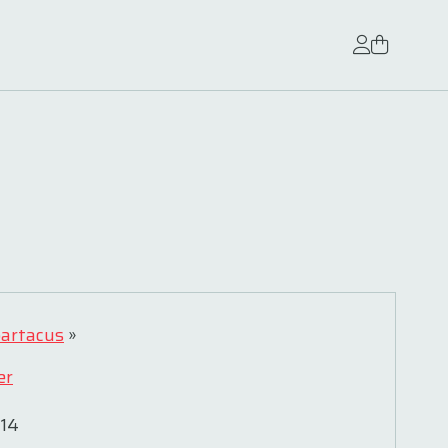
partacus
»
er
14