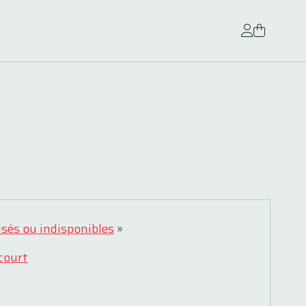
isés ou indisponibles
»
court