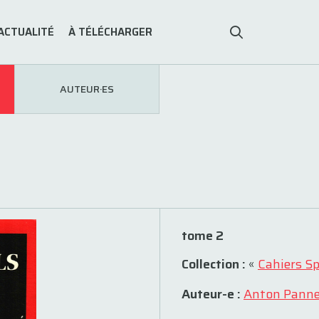
ACTUALITÉ
À TÉLÉCHARGER
AUTEUR·ES
tome 2
Collection :
«
Cahiers S
Auteur-e :
Anton Pann