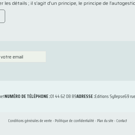
es détails ; il s’agit d’un principe, le principe de l’autogestio
net
NUMÉRO DE TÉLÉPHONE :
01 44 62 08 89
ADRESSE :
Editions Syllepse
69 ru
Conditions générales de vente
-
Politique de confidentialité
-
Plan du site
-
Contact