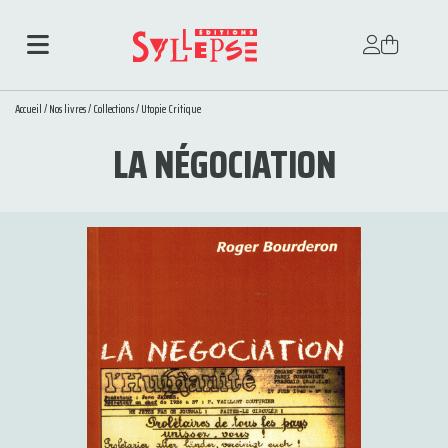
Accueil
/
Nos livres
/
Collections
/
Utopie Critique
LA NÉGOCIATION