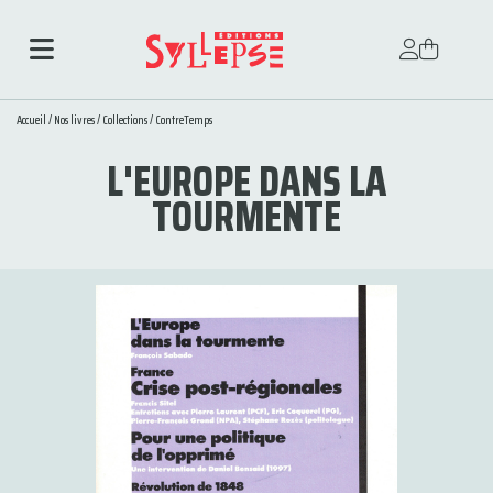
Accueil
/
Nos livres
/
Collections
/
ContreTemps
L'EUROPE DANS LA
TOURMENTE