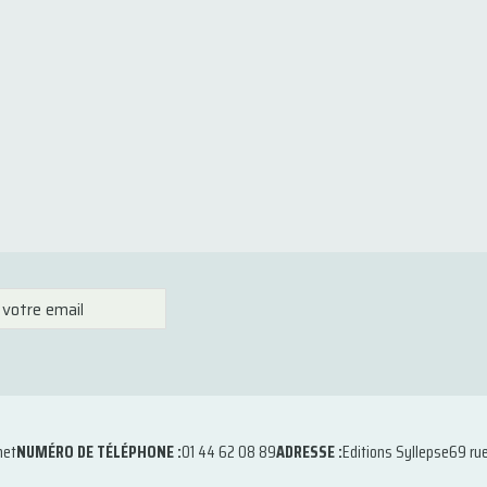
net
NUMÉRO DE TÉLÉPHONE :
01 44 62 08 89
ADRESSE :
Editions Syllepse
69 ru