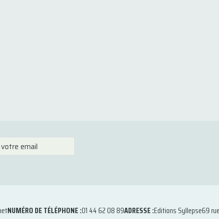
net
NUMÉRO DE TÉLÉPHONE :
01 44 62 08 89
ADRESSE :
Editions Syllepse
69 ru