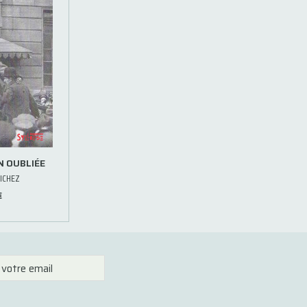
N OUBLIÉE
ICHEZ
€