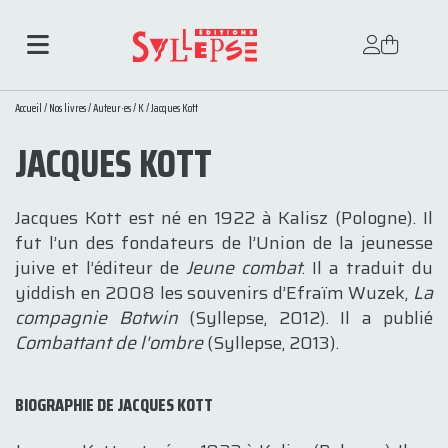
Accueil
/
Nos livres
/
Auteur·es
/
K
/ Jacques Kott
JACQUES KOTT
Jacques Kott est né en 1922 à Kalisz (Pologne). Il
fut l’un des fondateurs de l’Union de la jeunesse
juive et l’éditeur de
Jeune combat
. Il a traduit du
yiddish en 2008 les souvenirs d’Efraïm Wuzek,
La
compagnie Botwin
(Syllepse, 2012). Il a publié
Combattant de l'ombre
(Syllepse, 2013).
BIOGRAPHIE DE JACQUES KOTT