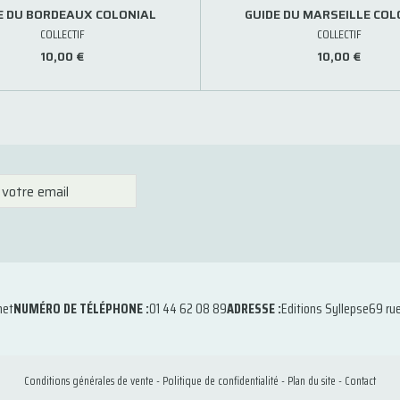
E DU BORDEAUX COLONIAL
GUIDE DU MARSEILLE COL
COLLECTIF
COLLECTIF
10,00 €
10,00 €
net
NUMÉRO DE TÉLÉPHONE :
01 44 62 08 89
ADRESSE :
Editions Syllepse
69 ru
Conditions générales de vente
-
Politique de confidentialité
-
Plan du site
-
Contact