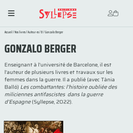
Accueil
/
Nos livres
/
Auteur·es
/
B
/ Gonzalo Berger
GONZALO BERGER
Enseignant à l’université de Barcelone, il est
l’auteur de plusieurs livres et travaux sur les
femmes dans la guerre. Il a publié (avec Tània
Balló)
Les combattantes: l'histoire oubliée des
miliciennes antifascistes dans la guerre
d'Espagne
(Syllepse, 2022).