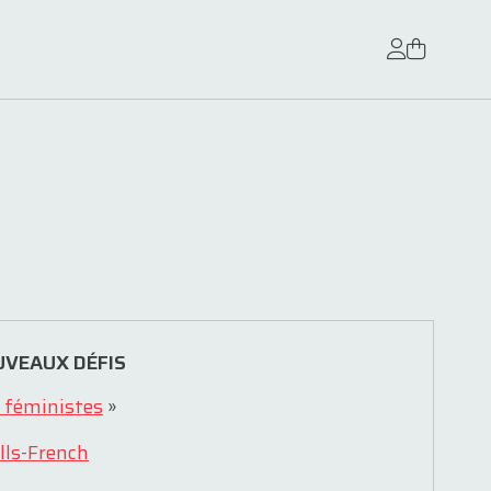
UVEAUX DÉFIS
 féministes
»
alls-French