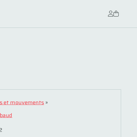
s et mouvements
»
ébaud
2