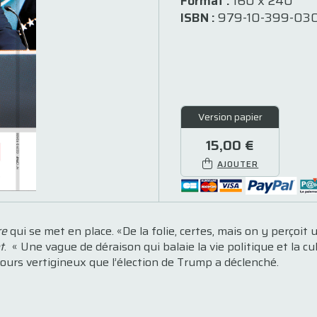
Format :
160 x 240
ISBN :
979-10-399-030
Version papier
15,00 €
AJOUTER
re
qui se met en place. «De la folie, certes, mais on y perçoi
t
.
« Une vague de déraison qui balaie la vie politique et la c
urs vertigineux que l’élection de Trump a déclenché.