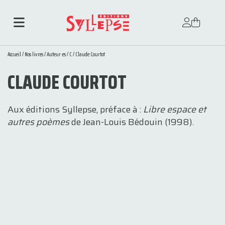
Accueil
/
Nos livres
/
Auteur·es
/
C
/ Claude Courtot
CLAUDE COURTOT
Aux éditions Syllepse, préface à :
Libre espace et
autres poèmes
de Jean-Louis Bédouin (1998).