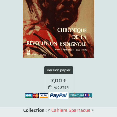
Version papier
7,00 €
AJOUTER
Collection :
«
Cahiers Spartacus
»