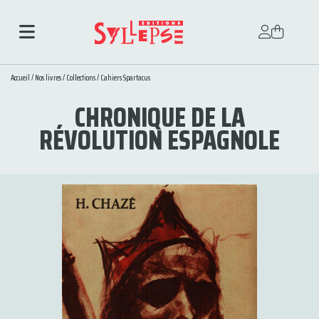
Accueil
/
Nos livres
/
Collections
/
Cahiers Spartacus
CHRONIQUE DE LA
RÉVOLUTION ESPAGNOLE