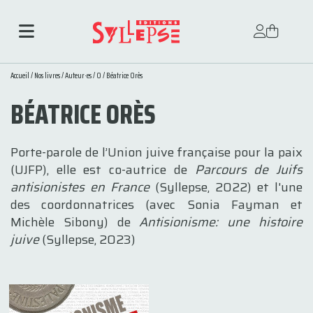
Accueil
/
Nos livres
/
Auteur·es
/
O
/ Béatrice Orès
BÉATRICE ORÈS
Porte-parole de l’Union juive française pour la paix
(UJFP), elle est co-autrice de
Parcours de Juifs
antisionistes en France
(Syllepse, 2022) et l'une
des coordonnatrices (avec Sonia Fayman et
Michèle Sibony) de
Antisionisme: une histoire
juive
(Syllepse, 2023)