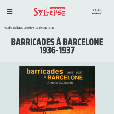
Accueil
/
Nos livres
/
Collections
/
Cahiers Spartacus
BARRICADES À BARCELONE
1936-1937