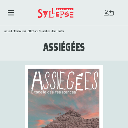
Accueil
/
Nos livres
/
Collections
/
Questions féministes
ASSIÉGÉES