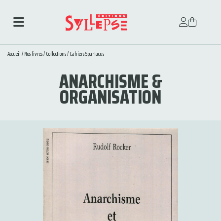
Accueil
/
Nos livres
/
Collections
/
Cahiers Spartacus
ANARCHISME &
ORGANISATION