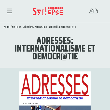
Accueil
/
Nos livres
/
Collections
/
Adresses, internationalisme et démocr@tie
ADRESSES:
INTERNATIONALISME ET
DÉMOCR@TIE