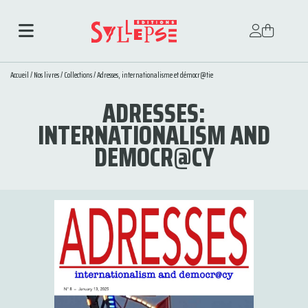
Accueil
/
Nos livres
/
Collections
/
Adresses, internationalisme et démocr@tie
ADRESSES:
INTERNATIONALISM AND
DEMOCR@CY