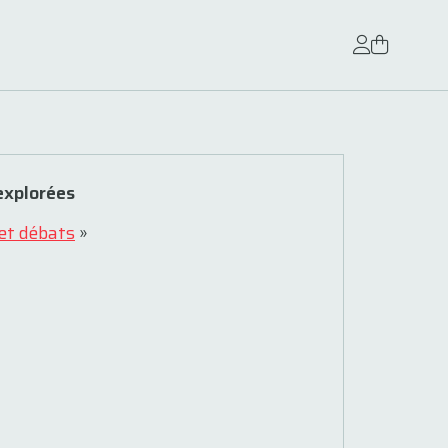
explorées
 et débats
»