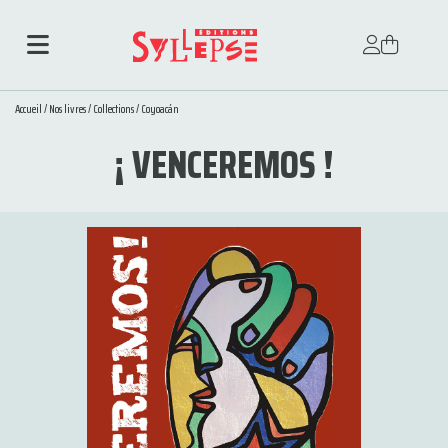
Accueil
/
Nos livres
/
Collections
/
Coyoacán
¡ VENCEREMOS !