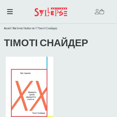
Accueil
/
Nos livres
/
Auteur·es
/
/ Тімоті Снайдер
ТІМОТІ СНАЙДЕР